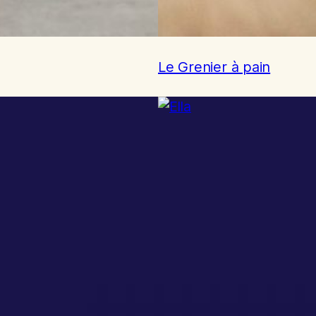
Le Grenier à pain
Ella