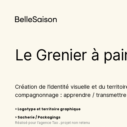
Aller
au
contenu
Le Grenier à pai
Création de l’identité visuelle et du territ
compagnonnage : apprendre / transmettre 
> Logotype et territoire graphique
> Sacherie / Packagings
Réalisé pour l’agence Tao . projet non retenu