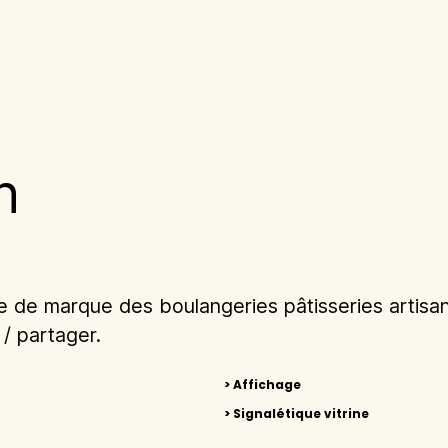
n
oire de marque des boulangeries pâtisseries artisa
/ partager.
> Affichage
> Signalétique vitrine